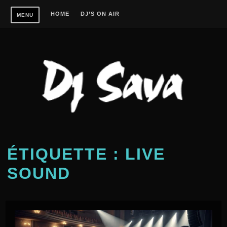
Skip
HOME
DJ’S ON AIR
MENU
to
content
ÉTIQUETTE :
LIVE
SOUND